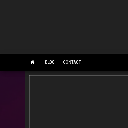
Skip
to
the
content
BLOG
CONTACT