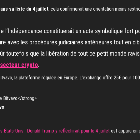
ans sa liste du 4 juillet
, cela confirmerait une orientation moins restri
de l’Indépendance constituerait un acte symbolique fort
re avec les procédures judiciaires antérieures tout en ci
ûr toutefois que la libération de tout ce petit monde ravis
 secteur crypto
.
Bitvavo, la plateforme régulée en Europe. L’exchange offre 25€ pour 100€
vo
États-Unis : Donald Trump y réfléchirait pour le 4 juillet
est apparu en 