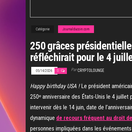
Catégorie
Journalducoin.com
250 grâces présidentielle
réfléchirait pour le 4 juill
Par
CRYPTOLOUNGE
05/14/2026
0
Happy birthday USA !
Le président américai
250ᵉ anniversaire des États-Unis le 4 juille
intervenir dès le 14 juin, date de l’annivers
dynamique
de recours fréquent au droit d
personnes impliquées dans les événements du