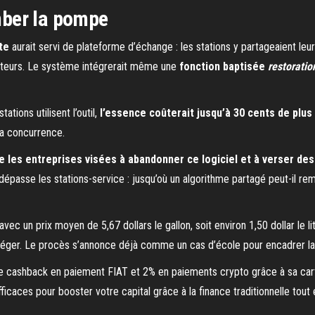
amber la pompe
te
aurait servi de plateforme d’échange : les stations y partageaient leu
cteurs. Le système intégrerait même une
fonction baptisée
restoratio
ations utilisent l’outil,
l’essence coûterait jusqu’à 30 cents de plus 
la concurrence.
e les entreprises visées à abandonner ce logiciel et à verser 
 dépasse les stations-service : jusqu’où un algorithme partagé peut-il r
avec un prix moyen de 5,67 dollars le gallon, soit environ 1,50 dollar le li
alléger. Le procès s’annonce déjà comme un cas d’école pour encadrer la fi
 cashback en paiement FIAT et 2% en paiements crypto grâce à sa cart
fficaces pour booster votre capital grâce à la finance traditionnelle tou