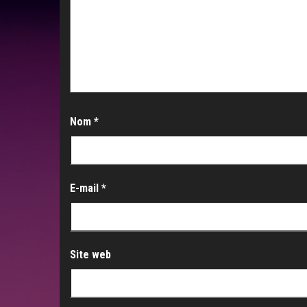
Nom
*
E-mail
*
Site web