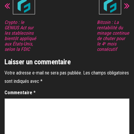
Crypto : le
Bitcoin : La
GENIUS Act sur
rentabilité du
les stablecoins
minage continue
bientôt appliqué
de chuter pour
aux États-Unis,
le 4ᵉ mois
selon la FDIC
consécutif
Laisser un commentaire
Votre adresse e-mail ne sera pas publiée.
Les champs obligatoires
sont indiqués avec
*
Commentaire
*