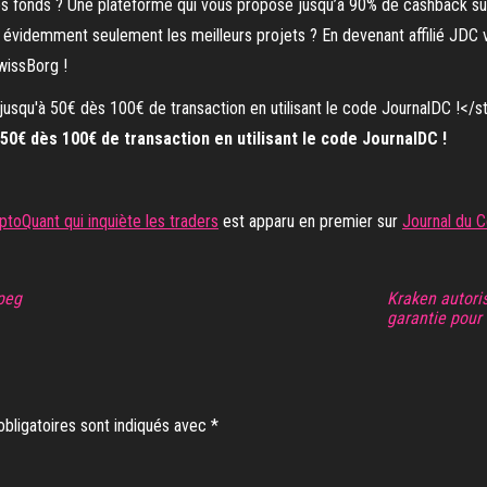
os fonds ? Une plateforme qui vous propose jusqu’à 90% de cashback sur
n évidemment seulement les meilleurs projets ? En devenant affilié JDC 
wissBorg !
0€ dès 100€ de transaction en utilisant le code JournalDC !
ptoQuant qui inquiète les traders
est apparu en premier sur
Journal du C
peg
Kraken autori
garantie pour 
bligatoires sont indiqués avec
*