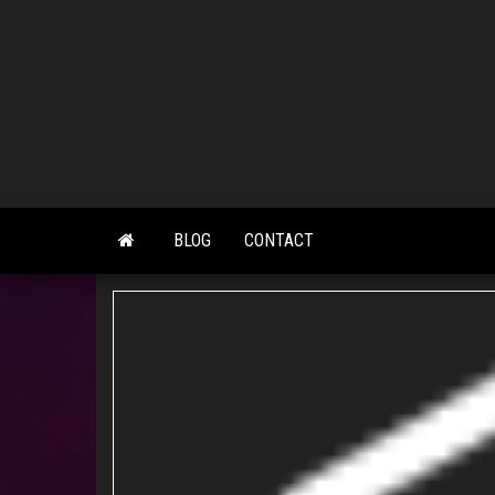
Skip
to
the
content
BLOG
CONTACT