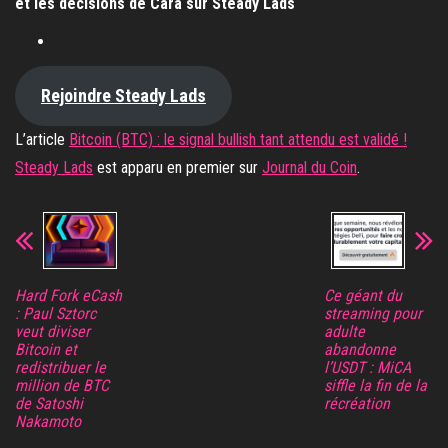
et les décisions de Cara sur Steady Lads
Rejoindre Steady Lads
L’article
Bitcoin (BTC) : le signal bullish tant attendu est validé !
Steady Lads
est apparu en premier sur
Journal du Coin
.
Hard Fork eCash
Ce géant du
: Paul Sztorc
streaming pour
veut diviser
adulte
Bitcoin et
abandonne
redistribuer le
l’USDT : MiCA
million de BTC
siffle la fin de la
de Satoshi
récréation
Nakamoto