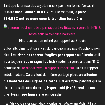
Tant que le prince des cryptos n’aura pas transformé l’essai, il
restera
dans l’ombre du BTC
. Pour le moment, la
paire
ETH/BTC est coincée sous la trendline baissière
:
Ethereum est en retard par rapport au Bitcoin.
Et les alts dans tout ça ? Pas de panique, mais pas d’euphorie non
plus. Les
altcoins restent fragiles par rapport au Bitcoin
, et il
n’y a toujours
aucun signal bullish
à noter. La paire altcoins/BTC
continue de
se diriger vers un support important
. Dans le rapport
hebdomadaire, Cara a tout de même partagé plusieurs
altcoins
qui montrent des signes de force
. Par exemple, pendant que la
plupart des altcoins dorment,
Hyperliquid (HYPE) reste dans
une dynamique haussière
en journalier.
Le Bitcoin reprend des couleurs, c’est un fait. Mais