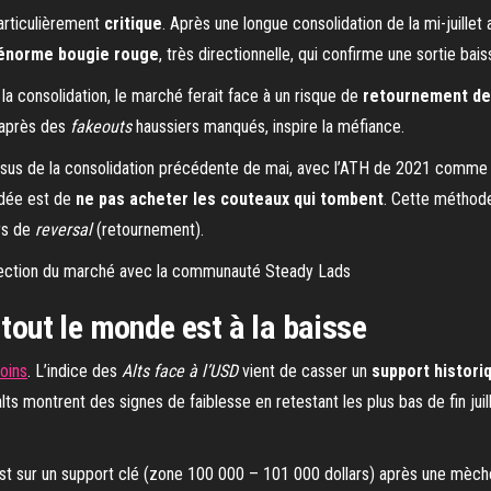
articulièrement
critique
. Après une longue consolidation de la mi-juill
énorme bougie rouge
, très directionnelle, qui confirme une sortie bai
la consolidation, le marché ferait face à un risque de
retournement de
, après des
fakeouts
haussiers manqués, inspire la méfiance.
sus de la consolidation précédente de mai, avec l’ATH de 2021 comme s
ndée est de
ne pas acheter les couteaux qui tombent
. Cette méthod
irs de
reversal
(retournement).
correction du marché avec la communauté Steady Lads
 tout le monde est à la baisse
coins
. L’indice des
Alts face à l’USD
vient de casser un
support histori
 alts montrent des signes de faiblesse en retestant les plus bas de fin ju
st sur un support clé (zone 100 000 – 101 000 dollars) après une mèch