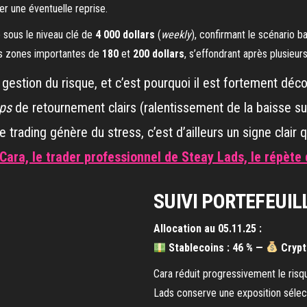
er une éventuelle reprise.
 sous le niveau clé de
4 000 dollars
(
weekly
), confirmant le scénario b
s zones importantes de
180
et
200 dollars
, s’effondrant après plusieur
 gestion du risque, et c’est pourquoi il est fortement décons
ups
de retournement clairs (ralentissement de la baisse su
e trading génère du stress, c’est d’ailleurs un signe clair 
Cara, le trader professionnel de Steay Lads, le répète
SUIVI PORTEFEUIL
Allocation au 05.11.25 :
Stablecoins : 46 % —
Crypt
Cara réduit progressivement le risqu
Lads conserve une exposition sélecti