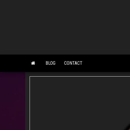
Skip
to
the
content
BLOG
CONTACT