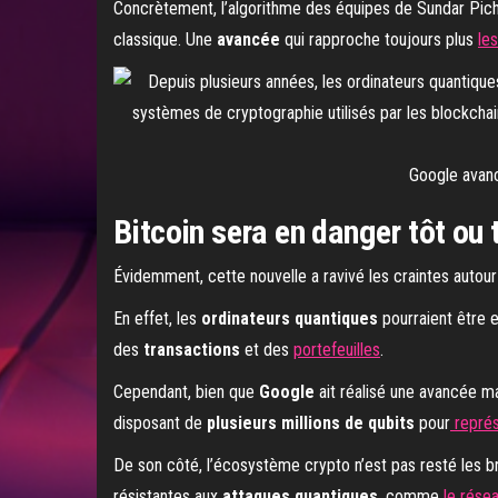
Concrètement, l’algorithme des équipes de Sundar Picha
classique. Une
avancée
qui rapproche toujours plus
les
Google avanc
Bitcoin sera en danger tôt ou 
Évidemment, cette nouvelle a ravivé les craintes autour
En effet, les
ordinateurs quantiques
pourraient être
des
transactions
et des
portefeuilles
.
Cependant, bien que
Google
ait réalisé une avancée 
disposant de
plusieurs millions de qubits
pour
représ
De son côté, l’écosystème crypto n’est pas resté les b
résistantes aux
attaques quantiques
, comme
le rése