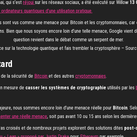
i, qui s’est
réjoui
sur les réseaux sociaux, a été exécuté sur Willow
13 
 ordinateurs quantiques d’une utilisation pratique.
e sur la technologie quantique et fais trembler la cryptosphère – Sourc
tard
 de la sécurité de
Bitcoin
et des autres
cryptomonnaies
.
 en mesure de
casser les systèmes de cryptographie
utilisés par les
majeure, nous sommes encore loin d’une menace réelle pour
Bitcoin
. Sel
enter une réelle menace
, soit pas avant 10 ou 15 ans selon les dernièr
ras croisés et de nombreux projets explorent des solutions dites
post-
au « Lean » proposé par Justin Drake
pour
Ethereum
par exemple.