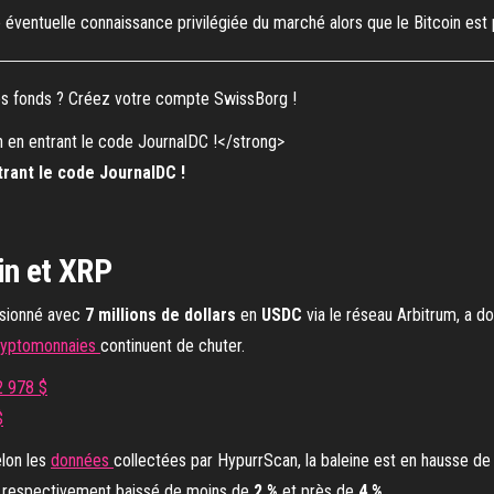
e éventuelle connaissance privilégiée du marché alors que le Bitcoin est
vos fonds ? Créez votre compte SwissBorg !
rant le code JournalDC !
in et XRP
isionné avec
7 millions de dollars
en
USDC
via le réseau Arbitrum, a 
ryptomonnaies
continuent de chuter.
2 978 $
$
elon les
données
collectées par HypurrScan, la baleine est en hausse d
ont respectivement baissé de moins de
2 %
et près de
4 %
.