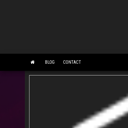
Skip
to
the
content
BLOG
CONTACT