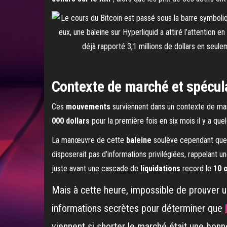
Contexte de marché et spécul
Ces
mouvements
surviennent dans un contexte de mar
000 dollars
pour la première fois en six mois il y a quel
La manœuvre de cette
baleine
soulève cependant quel
disposerait pas d’informations privilégiées, rappelant
juste avant une cascade de
liquidations
record le
10 
Mais à cette heure, impossible de prouver un
informations secrètes pour déterminer que
viennent si shorter le marché était une bonn