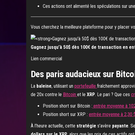
Ces actions ont alimenté les spéculations sur un
Vous cherchez la meilleure plateforme pour y placer 
Gagnez jusqu’à 50$ dès 100€ de transaction en ent
Lien commercial
Des paris audacieux sur Bitco
La
baleine
, utilisant un
portefeuille
fraîchement approv
de 20x contre le
Bitcoin
et le
XRP
. Le pari ? Que ces
c
Position short sur Bitcoin :
entrée moyenne à 10
Position short sur XRP :
entrée moyenne à 2,30 
À l’heure actuelle, cette
stratégie
s’avère
payante
. S
dollars sur le XRP
, alors que les prix de ces actifs 