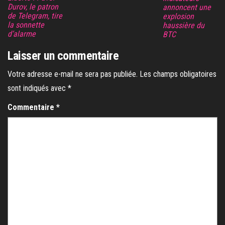
Durov, le patron
annoncent une
de Telegram, tire
explosion
la sonnette
haussière du
d’alarme
BTC
Laisser un commentaire
Votre adresse e-mail ne sera pas publiée.
Les champs obligatoires
sont indiqués avec
*
Commentaire
*