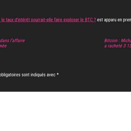
le taux d’intérêt pourrait-elle faire exploser le BTC ?
est apparu en pre
ans l’affaire
Bitcoin : Mic
rmée
a racheté 3 1
bligatoires sont indiqués avec
*