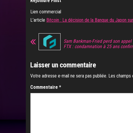
Rejoindre Finst
Lien commercial
L’article
Bitcoin : La décision de la Banque du Japon sur 
Sam Bankman-Fried perd son appel d
FTX : condamnation à 25 ans confi
Laisser un commentaire
Votre adresse e-mail ne sera pas publiée.
Les champs o
Commentaire
*