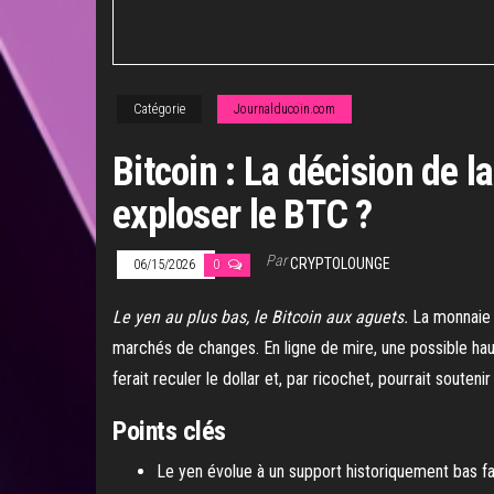
Catégorie
Journalducoin.com
Bitcoin : La décision de l
exploser le BTC ?
Par
CRYPTOLOUNGE
06/15/2026
0
Le yen au plus bas, le Bitcoin aux aguets.
La monnaie j
marchés de changes. En ligne de mire, une possible hau
ferait reculer le dollar et, par ricochet, pourrait souteni
Points clés
Le yen évolue à un support historiquement bas fa