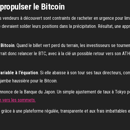
propulser le Bitcoin
s vendeurs à découvert sont contraints de racheter en urgence pour limite
evraient solder leurs positions dans la précipitation. Résultat, une appré
 Bitcoin
. Quand le billet vert perd du terrain, les investisseurs se tournen
it donc relancer le BTC, avec à la clé un possible retour vers son ATH (p
riable à l’équation
. Si elle abaisse à son tour ses taux directeurs, co
jambe haussière pour le Bitcoin.
l’annonce de la Banque du Japon. Un simple ajustement de taux à Tokyo po
lan vers les sommets.
râce à une plateforme régulée, transparente et aux frais imbattables 