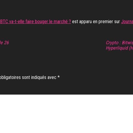
ns BTC va-t-elle faire bouger le marché ?
est apparu en premier sur
Journa
le 26
Crypto : Bitw
Hyperliquid (
bligatoires sont indiqués avec
*