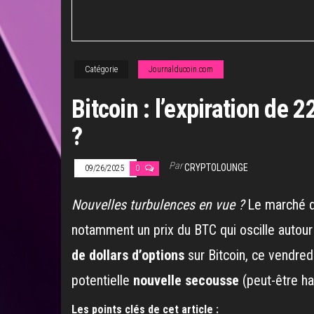
Catégorie
Journalducoin.com
Bitcoin : l’expiration de 
?
Par
CRYPTOLOUNGE
09/26/2025
0
Nouvelles turbulences en vue ?
Le marché 
notamment un prix du BTC qui oscille autour 
de dollars d’options
sur Bitcoin, ce vendred
potentielle
nouvelle secousse
(peut-être hau
Les points clés de cet article :