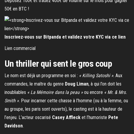
Déposez 100€ et tradez 400€ de volume sur le mois pour gagner
50€ en BTC !
Inscrivez-vous sur Bitpanda et validez votre KYC via ce lien
Lien commercial
Un thriller qui sent le gros coup
Le nom est déjà un programme en soi :
« Killing Satoshi »
. Aux
commandes, le maître du genre
Doug Liman
, à qui l’on doit les
inoubliables
« La Mémoire dans la peau »
ou encore
« Mr. & Mrs.
Smith »
. Pour incarner cette chasse à l’homme (ou à la femme, ou
au groupe, les paris sont ouverts), le casting est à la hauteur de
l’enjeu. L’acteur oscarisé
Casey Affleck
et l’humoriste
Pete
Davidson
.