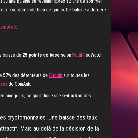
ompte X
ne baisse de
25 points de base
selon l’
outil
FedWatch
de
57%
des détenteurs de
Bitcoin
sur toutes les
nées
de CoinAnk.
en cinq jours, ce qui indique une
réduction
des
 des cryptomonnaies. Une baisse des taux
ttractif. Mais au-delà de la décision de la