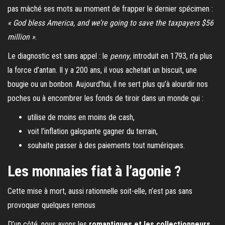
pas mâché ses mots au moment de frapper le dernier spécimen :
« God bless America, and we’re going to save the taxpayers $56
million »
.
Le diagnostic est sans appel : le
penny
, introduit en 1793, n’a plus
la force d’antan. Il y a 200 ans, il vous achetait un biscuit, une
bougie ou un bonbon. Aujourd’hui, il ne sert plus qu’à alourdir nos
poches ou à encombrer les fonds de tiroir dans un monde qui :
utilise de moins en moins de cash,
voit l’inflation galopante gagner du terrain,
souhaite passer à des paiements tout numériques.
Les monnaies fiat à l’agonie ?
Cette mise à mort, aussi rationnelle soit-elle, n’est pas sans
provoquer quelques remous
D’un côté, nous avons les
romantiques et les collectionneurs
,