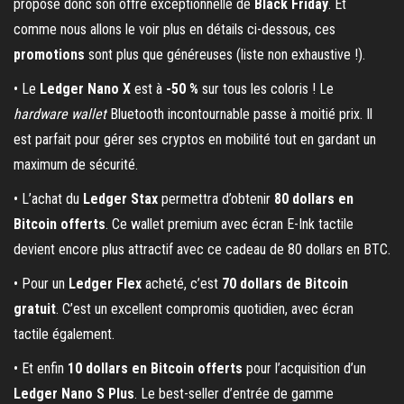
propose donc son offre exceptionnelle de
Black Friday
. Et
comme nous allons le voir plus en détails ci-dessous, ces
promotions
sont plus que généreuses (liste non exhaustive !).
• Le
Ledger Nano X
est à
-50 %
sur tous les coloris ! Le
hardware wallet
Bluetooth incontournable passe à moitié prix. Il
est parfait pour gérer ses cryptos en mobilité tout en gardant un
maximum de sécurité.
• L’achat du
Ledger Stax
permettra d’obtenir
80 dollars en
Bitcoin offerts
. Ce wallet premium avec écran E-Ink tactile
devient encore plus attractif avec ce cadeau de 80 dollars en BTC.
• Pour un
Ledger Flex
acheté, c’est
70 dollars de Bitcoin
gratuit
. C’est un excellent compromis quotidien, avec écran
tactile également.
• Et enfin
10 dollars en Bitcoin offerts
pour l’acquisition d’un
Ledger Nano S Plus
. Le best-seller d’entrée de gamme