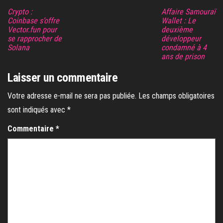
Crypto :
Affaire Samouraï
Coinbase s’offre
Wallet : Le
Vector.fun pour
deuxième
se rapprocher de
développeur
Solana
condamné à 4
ans de prison
Laisser un commentaire
Votre adresse e-mail ne sera pas publiée.
Les champs obligatoires
sont indiqués avec
*
Commentaire
*