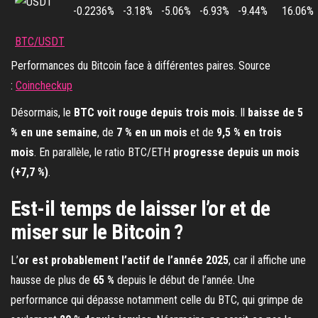
-0.2236%
-3.18%
-5.06%
-6.93%
-9.44%
16.06%
BTC/USDT
Performances du Bitcoin face à différentes paires. Source
:
Coincheckup
Désormais, le
BTC voit rouge depuis trois mois
. Il
baisse de 5
% en une semaine
, de
7 % en un mois
et de
9,5 % en trois
mois
. En parallèle, le ratio BTC/ETH
progresse depuis un mois
(+7,7 %)
.
Est-il temps de laisser l’or et de
miser sur le Bitcoin ?
L’
or est probablement l’actif de l’année 2025
, car il affiche une
hausse de plus de
65 %
depuis le début de l’année. Une
performance qui dépasse notamment celle du BTC, qui grimpe de