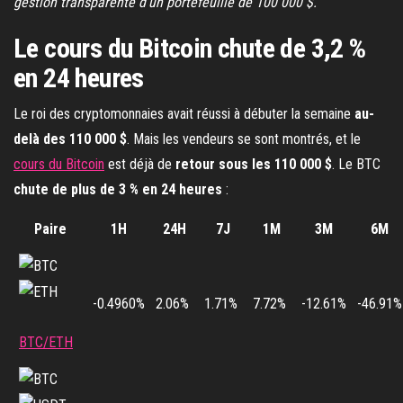
gestion transparente d’un portefeuille de 100 000 $.
Le cours du Bitcoin chute de 3,2 %
en 24 heures
Le roi des cryptomonnaies avait réussi à débuter la semaine
au-
delà des 110 000 $
. Mais les vendeurs se sont montrés, et le
cours du Bitcoin
est déjà de
retour sous les 110 000 $
. Le BTC
chute de plus de 3 % en 24 heures
:
Paire
1H
24H
7J
1M
3M
6M
-0.4960%
2.06%
1.71%
7.72%
-12.61%
-46.91%
BTC/ETH