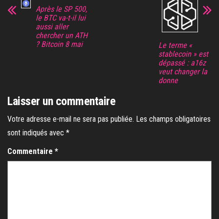
Après le SP 500,
le BTC va-t-il lui
aussi aller
chercher un ATH
? Bitcoin 8 mai
Le terme «
stablecoin » est
dépassé : a16z
veut changer la
donne
Laisser un commentaire
Votre adresse e-mail ne sera pas publiée.
Les champs obligatoires
sont indiqués avec
*
Commentaire
*