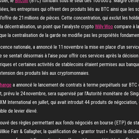
sier, le
Bitcoin
(BTC) tombant sous le seuil des 100 000 $. Malgré cette co
ées, les entreprises qui offrent des produits liés au BTC ainsi que les
 l’offre de 21 millions de pièces. Cette concentration, qui exclut les hol
a décentralisation, un point que l’analyste crypto
Willy Woo
compare à la 
ue la centralisation de la garde ne modifie pas les propriétés fondamen
licence nationale, a annoncé le 11 novembre la mise en place d’un service
 se sentait désormais à l’aise pour offrir ces services après la décisio
iques et certaines activités de stablecoins étaient permises aux banque
’extension des produits liés aux cryptomonnaies.
change
a annoncé le lancement de contrats à terme perpétuels sur BTC e
, prévu le 24 novembre, sera supervisé par l’Autorité monétaire de Sin
M International en juillet, qui avait introduit 44 produits de négociation,
ble de levier élevé.
ouvé des règles permettant aux fonds négociés en bourse (ETP) de stak
e Farr & Gallagher, la qualification de « grantor trust » facilite la décl