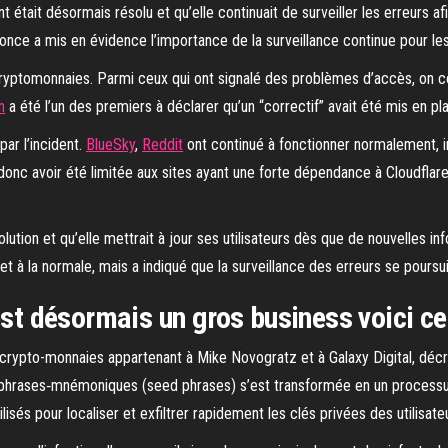
 était désormais résolu et qu’elle continuait de surveiller les erreurs a
nnonce a mis en évidence l’importance de la surveillance continue pour les
e cryptomonnaies. Parmi ceux qui ont signalé des problèmes d’accès, on
n
a été l’un des premiers à déclarer qu’un “correctif” avait été mis en pla
ar l’incident.
BlueSky
,
Reddit
ont continué à fonctionner normalement, in
onc avoir été limitée aux sites ayant une forte dépendance à Cloudflare 
olution et qu’elle mettrait à jour ses utilisateurs dès que de nouvelles in
à la normale, mais a indiqué que la surveillance des erreurs se poursuivr
est désormais un gros business voici ce 
 crypto-monnaies appartenant à Mike Novogratz et à Galaxy Digital, décrit
phrases‑mnémoniques (seed phrases) s’est transformée en un processus i
isés pour localiser et exfiltrer rapidement les clés privées des utilisateur