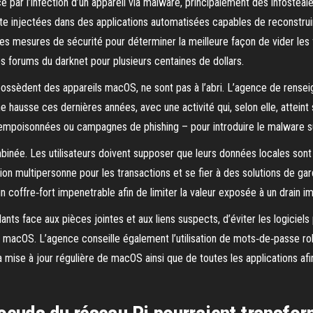
ce par l’infection d’un appareil via malware, principalement des infoste
te injectées dans des applications automatisées capables de reconstrui
nt les mesures de sécurité pour déterminer la meilleure façon de vider le
forums du darknet pour plusieurs centaines de dollars.
possèdent des appareils macOS, ne sont pas à l’abri. L’agence de rense
e hausse ces dernières années, avec une activité qui, selon elle, atteint
és empoisonnées ou campagnes de phishing – pour introduire le malware sur
ée. Les utilisateurs doivent supposer que leurs données locales son
n multipersonne pour les transactions et se fier à des solutions de garde
n coffre‑fort impenetrable afin de limiter la valeur exposée à un drain i
gilants face aux pièces jointes et aux liens suspects, d’éviter les logicie
e macOS. L’agence conseille également l’utilisation de mots‑de‑passe rob
t la mise à jour régulière de macOS ainsi que de toutes les applications af