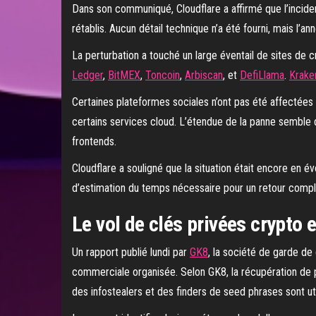
Dans son communiqué, Cloudflare a affirmé que l’incident
rétablis. Aucun détail technique n’a été fourni, mais l’a
La perturbation a touché un large éventail de sites d
Ledger
,
BitMEX
,
Toncoin
,
Arbiscan
, et
DefiLlama
.
Krake
Certaines plateformes sociales n’ont pas été affectées p
certains services cloud. L’étendue de la panne semble d
frontends.
Cloudflare a souligné que la situation était encore en év
d’estimation du temps nécessaire pour un retour complet 
Le vol de clés privées crypto 
Un rapport publié lundi par
GK8
, la société de garde de
commerciale organisée. Selon GK8, la récupération de 
des infostealers et des finders de seed phrases sont util