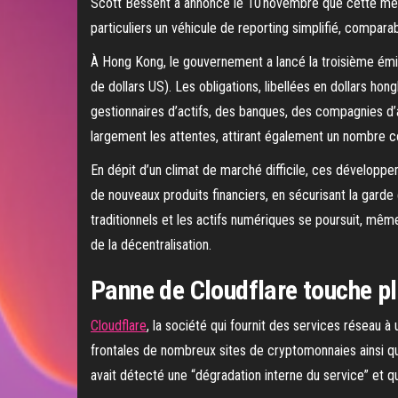
Scott Bessent a annoncé le 10 novembre que cette mesure
particuliers un véhicule de reporting simplifié, compa
À Hong Kong, le gouvernement a lancé la troisième émiss
de dollars US). Les obligations, libellées en dollars hong
gestionnaires d’actifs, des banques, des compagnies d
largement les attentes, attirant également un nombre c
En dépit d’un climat de marché difficile, ces développe
de nouveaux produits financiers, en sécurisant la garde
traditionnels et les actifs numériques se poursuit, même
de la décentralisation.
Panne de Cloudflare touche pl
Cloudflare
, la société qui fournit des services réseau à
frontales de nombreux sites de cryptomonnaies ainsi qu
avait détecté une “dégradation interne du service” et qu