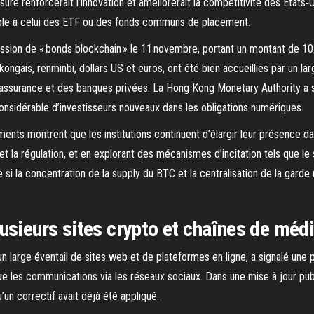
 renforcerait l’innovation et améliorerait la compétitivité des États‑Uni
rable à celui des ETF ou des fonds communs de placement.
ion de « bonds blockchain » le 11 novembre, portant un montant de 10 mi
kongais, renminbi, dollars US et euros, ont été bien accueillies par un lar
’assurance et des banques privées. La Hong Kong Monetary Authority a 
onsidérable d’investisseurs nouveaux dans les obligations numériques.
ments montrent que les institutions continuent d’élargir leur présence 
 et la régulation, et en explorant des mécanismes d’incitation tels que l
 si la concentration de la supply du BTC et la centralisation de la garde
usieurs sites crypto et chaînes de méd
 un large éventail de sites web et de plateformes en ligne, a signalé une
e les communications via les réseaux sociaux. Dans une mise à jour publ
’un correctif avait déjà été appliqué.