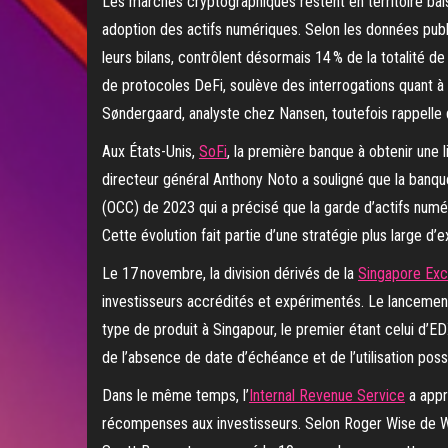
Les marchés cryptographiques restent en territoire bais
adoption des actifs numériques. Selon les données publi
leurs bilans, contrôlent désormais 14 % de la totalité de
de protocoles DeFi, soulève des interrogations quant à l
Søndergaard, analyste chez Nansen, toutefois rappelle q
Aux États-Unis,
SoFi
, la première banque à obtenir une 
directeur général Anthony Noto a souligné que la banque
(OCC) de 2023 qui a précisé que la garde d’actifs numér
Cette évolution fait partie d’une stratégie plus large d
Le 17 novembre, la division dérivés de la
Singapore Ex
investisseurs accrédités et expérimentés. Le lancement
type de produit à Singapour, le premier étant celui d’EDX
de l’absence de date d’échéance et de l’utilisation possi
Dans le même temps, l’
Internal Revenue Service
a appr
récompenses aux investisseurs. Selon Roger Wise de Willki