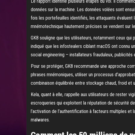
Le rapport identifie plusieurs étapes du vol. Il commen
données sur la machine. Les données volées sont ensui
fois les portefeuilles identifiés, les attaquants évalue
mnémotechnique hautement précises se vendent sur les 
GK8 souligne que les utilisateurs, notamment ceux qui 
indiqué que les infostealers ciblant macOS ont connu un
social engineering – installateurs frauduleux, publicit
Pour se protéger, GK8 recommande une approche combin
phrases mnémoniques, utiliser un processus d’approbatio
combinaison équilibrée entre stockage chaud, froid et u
Kela, quant à elle, rappelle aux utilisateurs de rester vi
escroqueries qui exploitent la réputation de sécurité d
l’activation de l’authentification à facteurs multiples e
malwares.