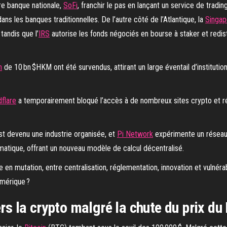
re banque nationale,
SoFi
, franchir le pas en lançant un service de trading
ans les banques traditionnelles. De l’autre côté de l’Atlantique, la
Singap
tandis que l’
IRS
autorise les fonds négociés en bourse à staker et redistr
n
de 10 bn $HKM ont été survendus, attirant un large éventail d’institution
dflare
a temporairement bloqué l’accès à de nombreux sites crypto et rés
st devenu une industrie organisée, et
Pi Network
expérimente un réseau 
atique, offrant un nouveau modèle de calcul décentralisé.
 mutation, entre centralisation, réglementation, innovation et vulnérabi
umérique ?
ers la crypto malgré la chute du prix du 