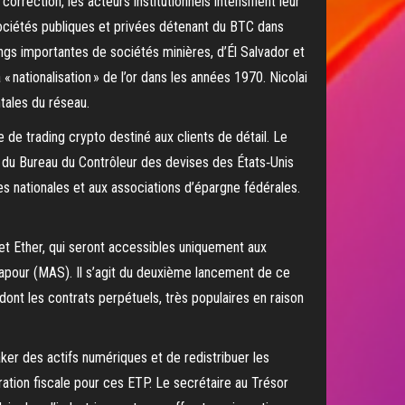
rrection, les acteurs institutionnels intensifient leur
 sociétés publiques et privées détenant du BTC dans
dings importantes de sociétés minières, d’Él Salvador et
« nationalisation » de l’or dans les années 1970. Nicolai
tales du réseau.
 de trading crypto destiné aux clients de détail. Le
n du Bureau du Contrôleur des devises des États‑Unis
s nationales et aux associations d’épargne fédérales.
t Ether, qui seront accessibles uniquement aux
gapour (MAS). Il s’agit du deuxième lancement de ce
 dont les contrats perpétuels, très populaires en raison
er des actifs numériques et de redistribuer les
aration fiscale pour ces ETP. Le secrétaire au Trésor