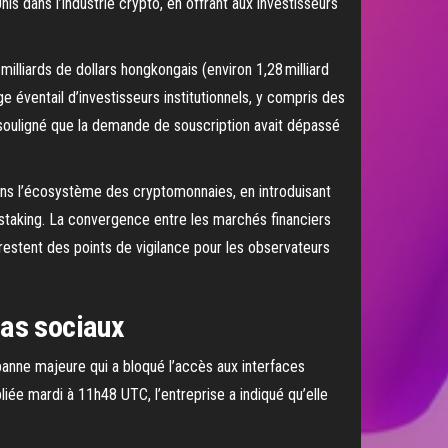
s dans l’industrie crypto, en offrant aux investisseurs
lliards de dollars hongkongais (environ 1,28 milliard
ge éventail d’investisseurs institutionnels, y compris des
souligné que la demande de souscription avait dépassé
dans l’écosystème des cryptomonnaies, en introduisant
e staking. La convergence entre les marchés financiers
 restent des points de vigilance pour les observateurs
ias sociaux
 panne majeure qui a bloqué l’accès aux interfaces
iée mardi à 11h48 UTC, l’entreprise a indiqué qu’elle