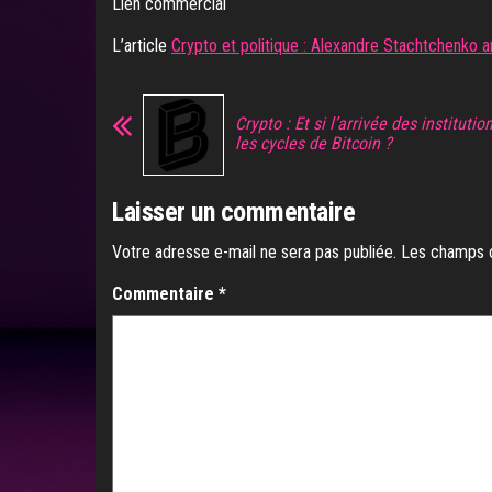
Lien commercial
L’article
Crypto et politique : Alexandre Stachtchenko 
Crypto : Et si l’arrivée des institutio
les cycles de Bitcoin ?
Laisser un commentaire
Votre adresse e-mail ne sera pas publiée.
Les champs o
Commentaire
*