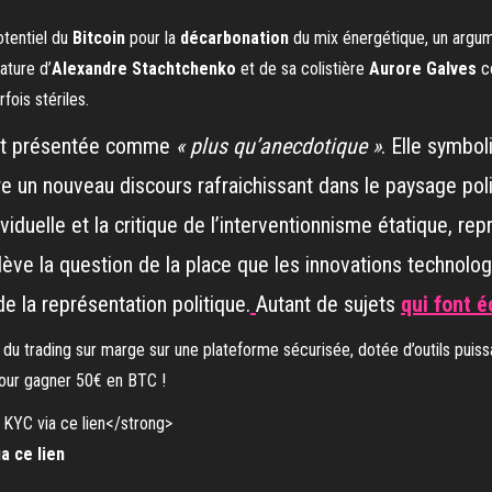
otentiel du
Bitcoin
pour la
décarbonation
du mix énergétique, un arg
ature d’
Alexandre Stachtchenko
et de sa colistière
Aurore Galves
co
fois stériles.
est présentée comme
« plus qu’anecdotique »
. Elle symbo
ire un nouveau discours rafraichissant dans le paysage po
ividuelle et la critique de l’interventionnisme étatique, r
lève la question de la place que les innovations technolog
e la représentation politique.
Autant de sujets
qui font 
u trading sur marge sur une plateforme sécurisée, dotée d’outils puiss
our gagner 50€ en BTC !
a ce lien