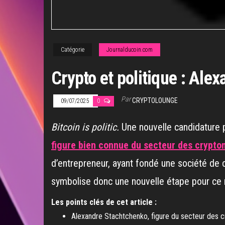
Catégorie
Journalducoin.com
Crypto et politique : Al
Par
CRYPTOLOUNGE
09/07/2025
0
Bitcoin is politic.
Une nouvelle candidature pa
figure bien connue du secteur des crypt
d’entrepreneur, ayant fondé une société de 
symbolise donc une nouvelle étape pour ce m
Les points clés de cet article :
Alexandre Stachtchenko, figure du secteur des cry