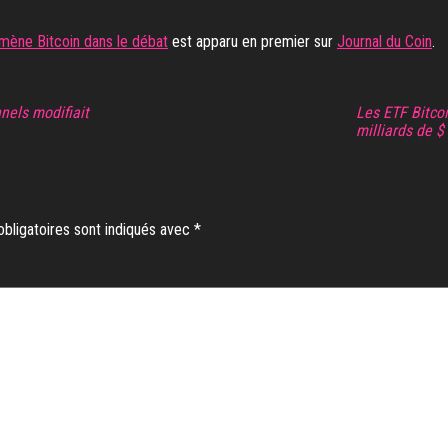
amène Bitcoin dans le débat
est apparu en premier sur
Journal du Coin
.
nnels modifiait
Les ETF Bitco
milliards de 
bligatoires sont indiqués avec
*