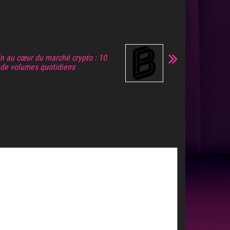
in au cœur du marché crypto : 10
$ de volumes quotidiens