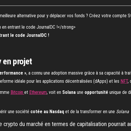
meilleure alternative pour y déplacer vos fonds ? Créez votre compte S
rant le code JournalDC !
en projet
performance »
, a connu une adoption massive grâce à sa capacité à tra
ateforme idéale pour les applications décentralisées (dApps) et les
NFT
,
 comme
Bitcoin
et
Ethereum
, voit en
Solana
une
opportunité
unique de d
érir une société
cotée au Nasdaq
et de la transformer en une
Solana 
me crypto du marché en termes de capitalisation pourrait au