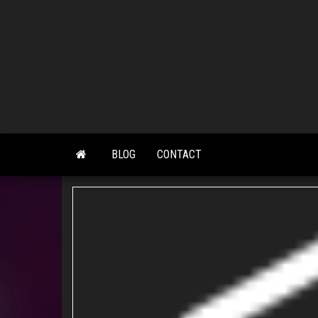
Skip
to
the
content
BLOG
CONTACT