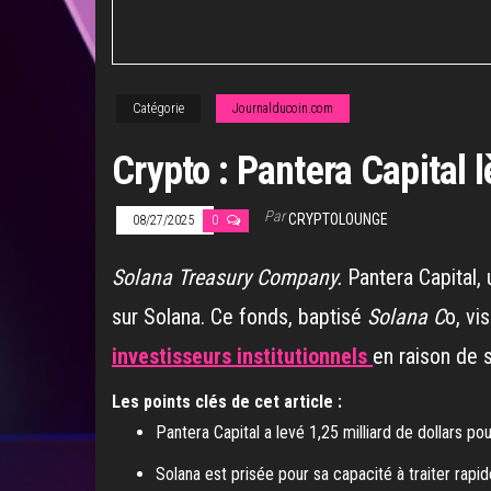
Catégorie
Journalducoin.com
Crypto : Pantera Capital l
Par
CRYPTOLOUNGE
08/27/2025
0
Solana Treasury Company.
Pantera Capital, 
sur Solana. Ce fonds, baptisé
Solana C
o, vi
investisseurs institutionnels
en raison de
Les points clés de cet article :
Pantera Capital a levé 1,25 milliard de dollars po
Solana est prisée pour sa capacité à traiter rapid