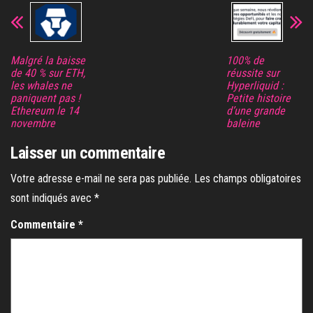
Malgré la baisse
100% de
de 40 % sur ETH,
réussite sur
les whales ne
Hyperliquid :
paniquent pas !
Petite histoire
Ethereum le 14
d’une grande
novembre
baleine
Laisser un commentaire
Votre adresse e-mail ne sera pas publiée.
Les champs obligatoires
sont indiqués avec
*
Commentaire
*