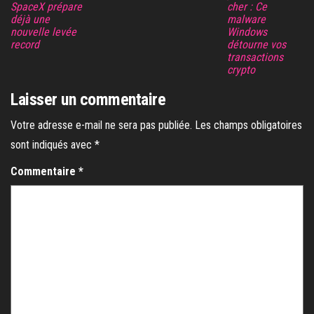
SpaceX prépare
cher : Ce
déjà une
malware
nouvelle levée
Windows
record
détourne vos
transactions
crypto
Laisser un commentaire
Votre adresse e-mail ne sera pas publiée.
Les champs obligatoires
sont indiqués avec
*
Commentaire
*