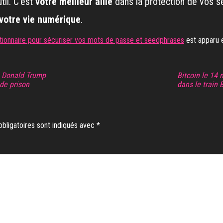
til. C’est
votre meilleur allié
dans la protection de vos s
votre vie numérique
.
tionnaire pour sécuriser vos mots de passe et seedphrases
est apparu 
à Donald Trump
Bitcoin le 14 
 de prison
dans le train 
bligatoires sont indiqués avec
*