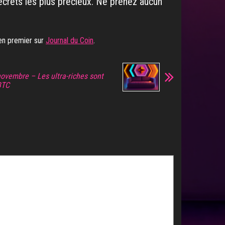
ecrets les plus précieux. Ne prenez aucun
en premier sur
Journal du Coin
.
novembre – Les ultra-riches sont
BTC