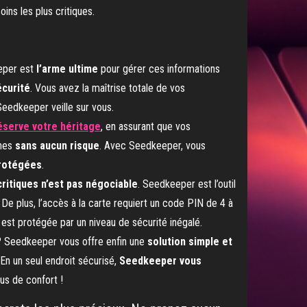
ins les plus critiques.
eeper est
l’arme ultime
pour gérer ces informations
écurité
. Vous avez la maîtrise totale de vos
Seedkeeper veille sur vous.
éserve votre héritage
, en assurant que vos
ches
sans aucun risque
. Avec Seedkeeper, vous
protégées
.
ritiques n’est pas négociable
. Seedkeeper est l’outil
De plus, l’accès à la carte requiert un code PIN de 4 à
st protégée par un niveau de sécurité inégalé.
 ? Seedkeeper vous offre enfin une
solution simple et
En un seul endroit sécurisé,
Seedkeeper vous
lus de confort !