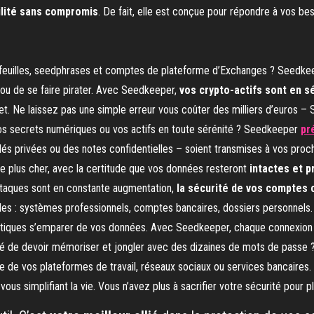
ilité sans compromis
. De fait, elle est conçue pour répondre à vos beso
tefeuilles, seedphrases et comptes de plateforme d’Exchanges ? Seedk
e ou de se faire pirater. Avec Seedkeeper,
vos crypto-actifs sont en s
set. Ne laissez pas une simple erreur vous coûter des milliers d’euros – 
os secrets numériques ou vos actifs en toute sérénité ? Seedkeeper
pr
és privées ou des notes confidentielles – soient transmises à vos pro
le plus cher, avec la certitude que vos données resteront
intactes et 
taques sont en constante augmentation,
la sécurité de vos comptes c
les : systèmes professionnels, comptes bancaires, dossiers personnels. 
matiques s’emparer de vos données. Avec Seedkeeper, chaque connexion e
ué de devoir mémoriser et jongler avec des dizaines de mots de passe
e de vos plateformes de travail, réseaux sociaux ou services bancaires. 
 vous simplifiant la vie. Vous n’avez plus à sacrifier votre sécurité pour p