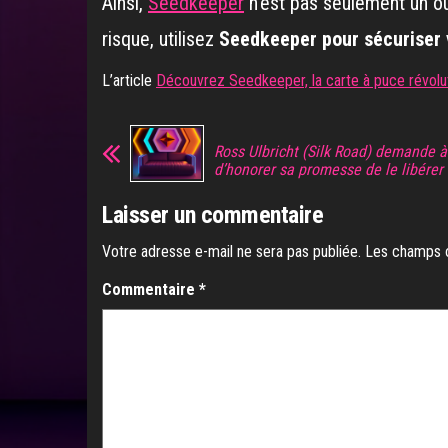
Ainsi,
Seedkeeper
n’est pas seulement un ou
risque, utilisez
Seedkeeper pour sécuriser 
L’article
Découvrez Seedkeeper, la carte à puce révolu
Ross Ulbricht (Silk Road) demande 
d’honorer sa promesse de le libérer
Laisser un commentaire
Votre adresse e-mail ne sera pas publiée.
Les champs o
Commentaire
*