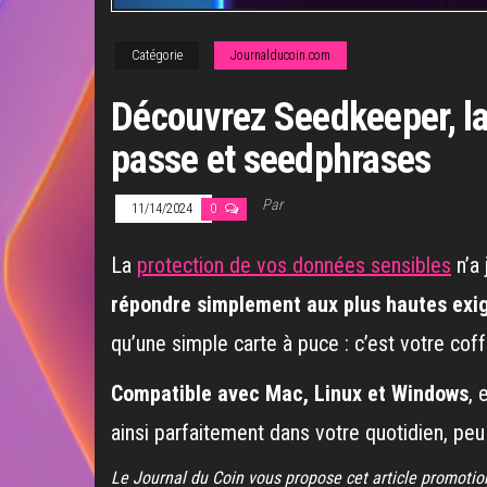
Catégorie
Journalducoin.com
Découvrez Seedkeeper, la
passe et seedphrases
Par
11/14/2024
0
La
protection de vos données sensibles
n’a 
répondre simplement aux plus hautes exi
qu’une simple carte à puce : c’est votre cof
Compatible avec Mac, Linux et Windows
, 
ainsi parfaitement dans votre quotidien, peu 
Le Journal du Coin vous propose cet article promotio