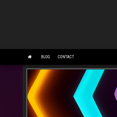
Skip
to
the
content
BLOG
CONTACT