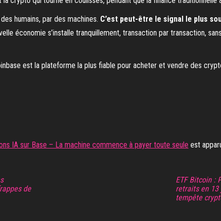
la crypto qui tourne en coulisses, pendant que la finance traditionnelle a
r des humains, par des machines.
C’est peut-être le signal le plus so
velle économie s’installe tranquillement, transaction par transaction, 
 Coinbase est la plateforme la plus fiable pour acheter et vendre des c
tions IA sur Base – La machine commence à payer toute seule
est appar
es
ETF Bitcoin : 
frappes de
retraits en 13
tempête crypt