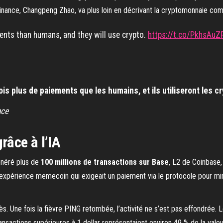
 Binance, Changpeng Zhao, va plus loin en décrivant la cryptomonnaie co
ents than humans, and they will use crypto.
https://t.co/PkhsAuZ
ois plus de paiements que les humains, et ils utiliseront les 
nce
râce à l’IA
énéré plus de
100 millions de transactions sur Base
, L2 de Coinbase,
expérience memecoin qui exigeait un paiement via le protocole pour minte
ès. Une fois la fièvre PING retombée, l’activité ne s’est pas effondrée. 
ansactions supérieures à 1 dollar représentaient environ 49 % de la valeu