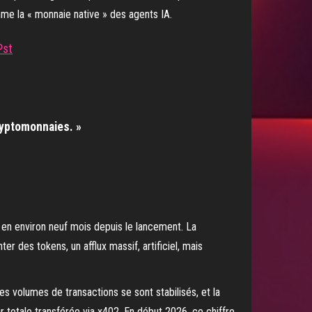
mme la « monnaie native » des agents IA.
Pst
cryptomonnaies. »
 en environ neuf mois depuis le lancement. La
r des tokens, un afflux massif, artificiel, mais
Les volumes de transactions se sont stabilisés, et la
r totale transférée via x402. En début 2026, ce chiffre