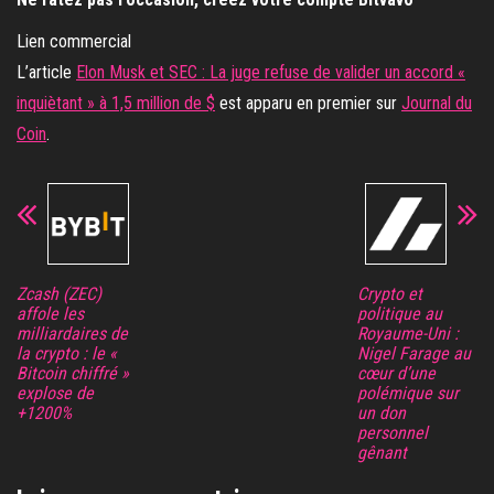
Lien commercial
L’article
Elon Musk et SEC : La juge refuse de valider un accord «
inquiètant » à 1,5 million de $
est apparu en premier sur
Journal du
Coin
.
Zcash (ZEC)
Crypto et
affole les
politique au
milliardaires de
Royaume-Uni :
la crypto : le «
Nigel Farage au
Bitcoin chiffré »
cœur d’une
explose de
polémique sur
+1200%
un don
personnel
gênant