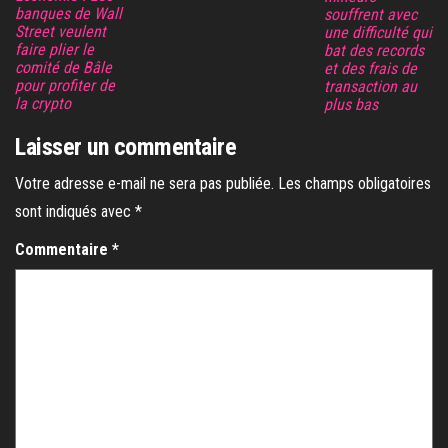
banques de Wall
souffrent avec
Street veulent
une difficulté qui
faire plier le
bat des records
comité de Bâle
et des frais de
pour profiter de
transaction au
la crypto
plus bas
Laisser un commentaire
Votre adresse e-mail ne sera pas publiée.
Les champs obligatoires
sont indiqués avec
*
Commentaire
*