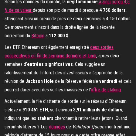
Selon les données du marché, la
cryptomonnaie
a ainsi perdu 4,5
% de sa valeur
depuis son pic de mardi à presque
4 750 dollars
,
atteignant ainsi un creux de près de deux semaines à 4 150 dollars.
Ce mouvement s’inscrit dans la droite lignée de la récente
correction du
Bitcoin
à
112 000 $
.
Les ETF Ethereum ont également enregistré
deux sorties
consécutives en fin de semaine dernière et lundi
, après deux
semaines d’
entrées significatives
. Cela suggère un
ralentissement de l’intérêt des investisseurs à l’approche de la
réunion de
Jackson Hole
de la Réserve fédérale
vendredi
et cela
pourrait durer avec des sorties massives de l’
offre de staking
.
Actuellement, la file d’attente de sortie sur le réseau d’Ethereum
s’élève à
910 461 ETH
, soit environ
3,91 milliards de dollars
,
indiquant que les
stakers
cherchent à retirer leurs jetons. Quand
seront-ils libérés ? Les
données
de
Validator
Queue
montrent une
période d’attente de 15 jours pour que cette offre prenne effet.