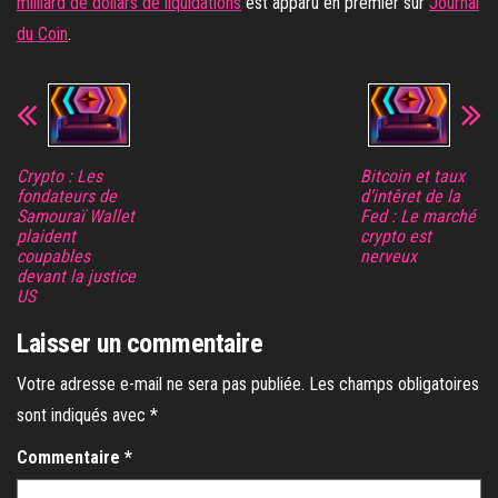
milliard de dollars de liquidations
est apparu en premier sur
Journal
du Coin
.
Crypto : Les
Bitcoin et taux
fondateurs de
d’intêret de la
Samouraï Wallet
Fed : Le marché
plaident
crypto est
coupables
nerveux
devant la justice
US
Laisser un commentaire
Votre adresse e-mail ne sera pas publiée.
Les champs obligatoires
sont indiqués avec
*
Commentaire
*