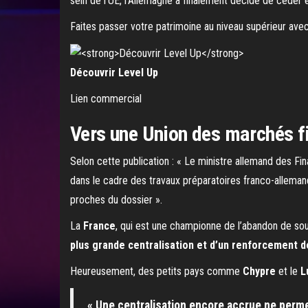
sein de l’UE, l’Allemagne a finalement décidé de céder 
Faites passer votre patrimoine au niveau supérieur avec 
Découvrir Level Up
Lien commercial
Vers une Union des marchés fi
Selon cette publication : « Le ministre allemand des Fi
dans le cadre des travaux préparatoires franco-allemands
proches du dossier ».
La
France
, qui est une championne de l’abandon de sou
plus grande centralisation et d’un renforcement 
Heureusement, des petits pays comme
Chypre
et le
L
« Une centralisation encore accrue ne perme