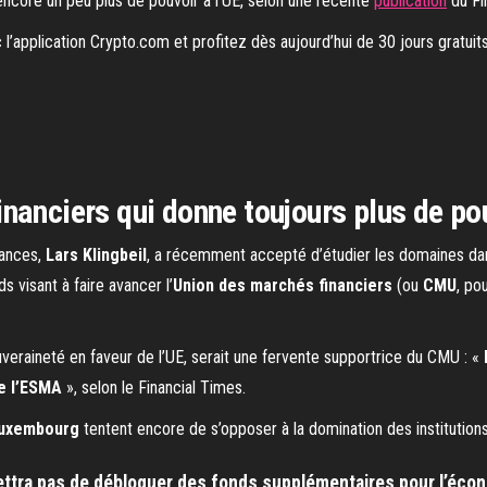
encore un peu plus de pouvoir à l’UE, selon une récente
publication
du Fi
l’application Crypto.com et profitez dès aujourd’hui de 30 jours gratuit
nanciers qui donne toujours plus de pou
nances,
Lars Klingbeil
, a récemment accepté d’étudier les domaines da
 visant à faire avancer l’
Union des marchés financiers
(ou
CMU
, po
veraineté en faveur de l’UE, serait une fervente supportrice du CMU : «
de l’ESMA
», selon le Financial Times.
uxembourg
tentent encore de s’opposer à la domination des institutions
ttra pas de débloquer des fonds supplémentaires pour l’écono