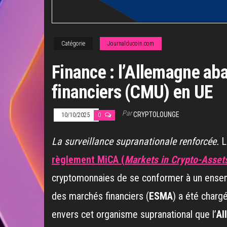
Catégorie
Journalducoin.com
Finance : l’Allemagne ab
financiers (CMU) en UE
Par
CRYPTOLOUNGE
10/10/2025
0
La surveillance supranationale renforcée.
L
règlement MiCA (
Markets in Crypto-Asset
cryptomonnaies de se conformer à un ensembl
des marchés financiers (
ESMA
) a été charg
envers cet organisme supranational que l’
Al