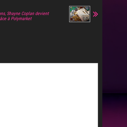
 ans, Shayne Coplan devient
râce à Polymarket