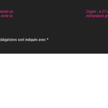
onclut un
Crypto : à 27
 évite la
milliardaire g
bligatoires sont indiqués avec
*