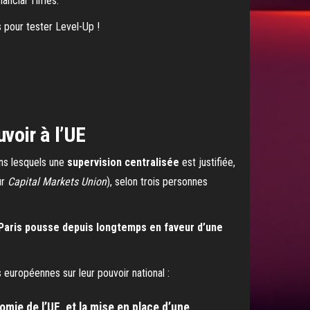
nancial Times.
s pour tester Level-Up !
voir à l’UE
ns lesquels une
supervision centralisée
est justifiée,
ur
Capital Markets Union
), selon trois personnes
Paris pousse depuis longtemps en faveur d’une
 européennes sur leur pouvoir national :
mie de l’UE, et la mise en place d’une