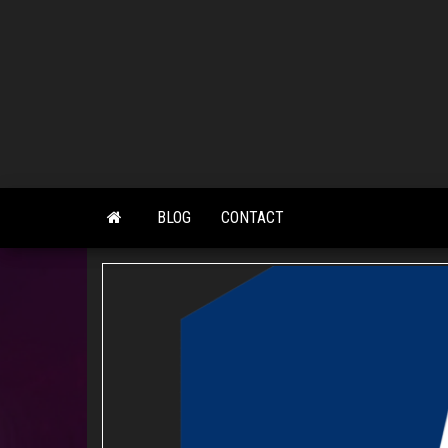
Skip
to
the
content
BLOG
CONTACT