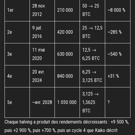
28 nov.
50 → 25
1er
210 000
~8 000 %
2012
BTC
9 juil.
25 → 12,5
2e
420 000
~285 %
2016
BTC
11 mai
12,5 →
3e
630 000
~540 %
2020
6,25 BTC
20 avr.
6,25 →
4e
840 000
+31 %
2024
3,125 BTC
3,125 →
5e
~avr. 2028
1 050 000
1,5625
?
BTC
Chaque halving a produit des rendements décroissants : +9 500 %,
puis +2 900 %, puis +700 %, puis un cycle 4 que Kaiko décrit