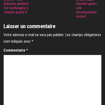
bitcoins quittent
d’achat après
les exchanges à
une
vitesse grand V
accumulation
record
Laisser un commentaire
Votre adresse e-mail ne sera pas publiée.
Les champs obligatoires
sont indiqués avec
*
Commentaire
*