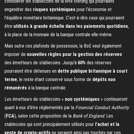
considérer les stablecoins de la livre sterling qui pourraient
engendrer des
risques systémiques
pour l’économie et
l’équilibre monétaire britannique. C’est-à-dire ceux qui pourraient
être
utilisés à grande échelle dans les paiements quotidiens
,
à la place de la monnaie de la banque centrale elle-même.
Mais outre ces plafonds de possession, la BoE veut également
imposer de
nouvelles règles pour la gestion des réserves
des émetteurs de stablecoins. Jusqu’à
60%
des réserves
pourraient être détenues en
dette publique britannique à court
terme
, le reste étant conservé sous forme de
dépôts non
rémunérés
à la banque centrale.
Les émetteurs de stablecoins «
non systémiques
» continueront
quant à eux d’être réglementés par la
Financial Conduct Authority
(
FCA
), selon cette proposition de la
Bank of England
. Les
stablecoins qui sont principalement utilisés pour
l’achat et la
vente de crypto-actifs
ne seraient ainsi pas touchés par ces