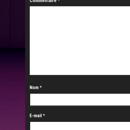
Commentaire
*
Nom
*
E-mail
*