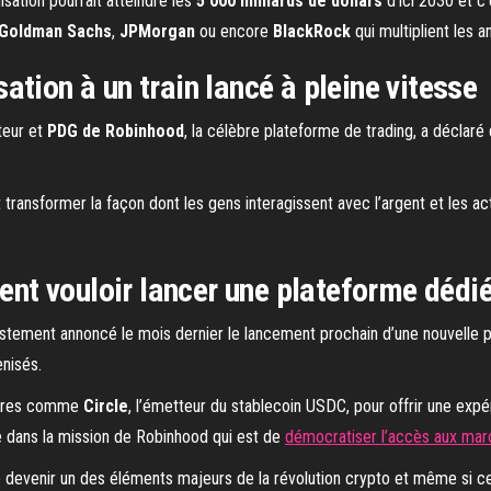
isation pourrait atteindre les
5 000 milliards de dollars
d’ici 2030 et c
Goldman Sachs
,
JPMorgan
ou encore
BlackRock
qui multiplient les 
tion à un train lancé à pleine vitesse
teur et
PDG de Robinhood
, la célèbre plateforme de trading, a déclaré 
transformer la façon dont les gens interagissent avec l’argent et les acti
t vouloir lancer une plateforme dédiée
justement annoncé le mois dernier le lancement prochain d’une nouvelle
enisés.
enaires comme
Circle
, l’émetteur du stablecoin USDC, pour offrir une expé
ue dans la mission de Robinhood qui est de
démocratiser l’accès aux marc
e devenir un des éléments majeurs de la révolution crypto et même si cer