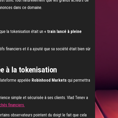
’est donc tout naturellement que les grands acteurs de
annonces dans ce domaine.
que la tokenisation était un
« train lancé à pleine
fs financiers et il a ajouté que sa société était bien sûr
 à la tokenisation
 plateforme appelée
Robinhood Markets
qui permettra
rience simple et sécurisée à ses clients. Vlad Tenev a
hés financiers.
tains observateurs pointent du doigt le fait que cela