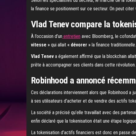
Selon les spécialistes du secteur, le marché de la token
la finance se positionnent sur ce secteur. On peut citer
Vlad Tenev compare la tokenisa
À l’occasion d’un
entretien
avec Bloomberg, le cofonda
vitesse »
qui allait
« dévorer »
la finance traditionnelle.
Vlad Tenev
a également affirmé que la blockchain allait 
prête à accompagner ses clients dans cette révolution.
Robinhood a annoncé récemmen
Ces déclarations interviennent alors que Robinhood a 
à ses utilisateurs d’acheter et de vendre des actifs tok
La société a précisé qu’elle travaillait avec des part
enfin déclaré que la tokenisation était une étape logiq
La tokenisation d’actifs financiers est donc en passe d