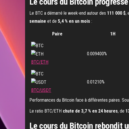
Le cours du Bitcoin progresse
Le BTC a démarré le week-end autour des
111 000 $
,
semaine
et de
5,4 % en un mois
:
Paire
1H
0.009400%
BTC/ETH
0.01210%
BTC/USDT
Performances du Bitcoin face à différentes paires. Sou
Le ratio BTC/ETH
chute de 3,7 % en 24 heures
, de
1
Le cours du Bitcoin rebondit 