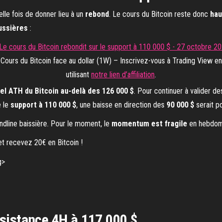
elle fois de donner lieu à un
rebond
. Le cours du Bitcoin reste donc
hau
ussières
:
Cours du Bitcoin face au dollar (1W) – Inscrivez-vous à Trading View en
utilisant
notre lien d’affiliation
.
el ATH du Bitcoin au-delà des 126 000 $
. Pour continuer à valider d
e le
support à 110 000 $
, une baisse en direction des
90 000 $
serait po
ndline baissière. Pour le moment, le
momentum est fragile
en hebdom
t recevez 20€ en Bitcoin !
ésistance 4H à 117 000 $