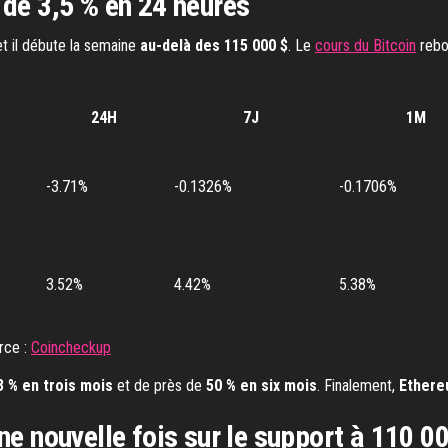
 de 3,5 % en 24 heures
 et il débute la semaine
au-delà des 115 000 $
. Le
cours du Bitcoin
rebo
24H
7J
1M
-3.71%
-0.1326%
-0.1706%
3.52%
4.42%
5.38%
rce :
Coincheckup
3 % en trois mois
et de près de
50 % en six mois
. Finalement,
Ethere
une nouvelle fois sur le support à 110 