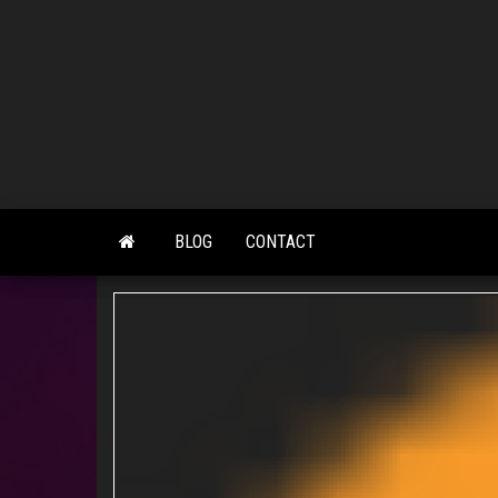
Skip
to
the
content
BLOG
CONTACT