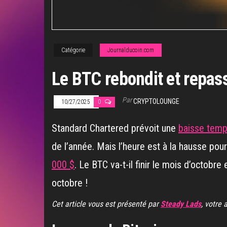
Catégorie
Journalducoin.com
Le BTC rebondit et repass
Par
CRYPTOLOUNGE
10/27/2025
0
Standard Chartered prévoit une
baisse temp
de l’année. Mais l’heure est à la hausse pour
000 $
. Le BTC va-t-il finir le mois d’octobre
octobre !
Cet article vous est présenté par
Steady Lads
, votre 