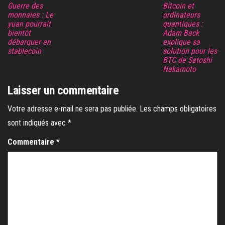
Guerre des
Bitcoin et
monnaies : Le
ordinateurs
yuan pourrait
quantiques :
bientôt
Adam Back
débarquer en
explique sa
stablecoin
solution pour les
BTC de Satoshi
Nakamoto
Laisser un commentaire
Votre adresse e-mail ne sera pas publiée.
Les champs obligatoires
sont indiqués avec
*
Commentaire
*