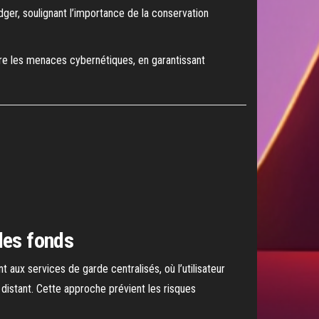
dger, soulignant l’importance de la conservation
re les menaces cybernétiques, en garantissant
des fonds
t aux services de garde centralisés, où l’utilisateur
r distant. Cette approche prévient les risques