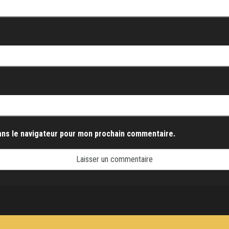
ans le navigateur pour mon prochain commentaire.
Fièrement propulsé par
WordPress
|
Thème :
Envo Magazine