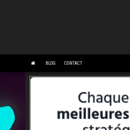
Skip
to
the
content
BLOG
CONTACT