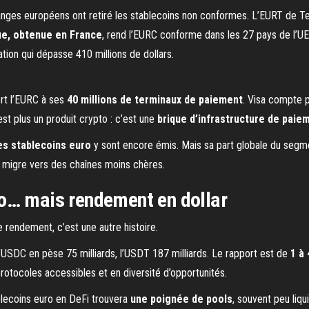
nges européens ont retiré les stablecoins non conformes. L’EURT de Teth
ue, obtenue en France
, rend l’EURC conforme dans les 27 pays de l’U
tion qui dépasse 410 millions de dollars.
ert l’EURC à ses
40 millions de terminaux de paiement
. Visa compte 
st plus un produit crypto : c’est une
brique d’infrastructure de paie
es stablecoins euro
y sont encore émis. Mais sa part globale du segm
e migre vers des chaînes moins chères.
o… mais rendement en dollar
 rendement, c’est une autre histoire.
L’USDC en pèse 75 milliards, l’USDT 187 milliards. Le rapport est de
1 à
rotocoles accessibles et en diversité d’opportunités.
blecoins euro en DeFi trouvera
une poignée de pools
, souvent peu li