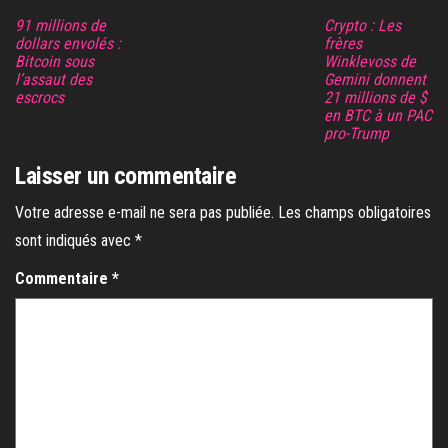
91 millions de
Crypto : Les
dollars envolés :
frères
Bitcoin sous
Winklevoss de
l’assaut des
Gemini donnent
escrocs
21 millions de $
en BTC à un PAC
pro-Trump
Laisser un commentaire
Votre adresse e-mail ne sera pas publiée.
Les champs obligatoires
sont indiqués avec
*
Commentaire
*