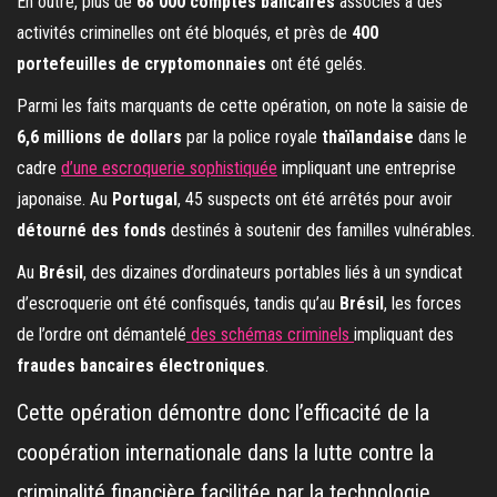
En outre, plus de
68 000 comptes bancaires
associés à des
activités criminelles ont été bloqués, et près de
400
portefeuilles de cryptomonnaies
ont été gelés.
Parmi les faits marquants de cette opération, on note la saisie de
6,6 millions de dollars
par la police royale
thaïlandaise
dans le
cadre
d’une escroquerie sophistiquée
impliquant une entreprise
japonaise. Au
Portugal
, 45 suspects ont été arrêtés pour avoir
détourné des fonds
destinés à soutenir des familles vulnérables.
Au
Brésil
, des dizaines d’ordinateurs portables liés à un syndicat
d’escroquerie ont été confisqués, tandis qu’au
Brésil
, les forces
de l’ordre ont démantelé
des schémas criminels
impliquant des
fraudes bancaires électroniques
.
Cette opération démontre donc l’efficacité de la
coopération internationale dans la lutte contre la
criminalité financière facilitée par la technologie.