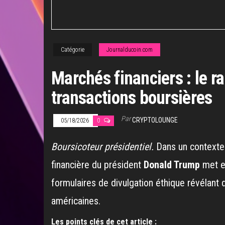
Catégorie
Journalducoin.com
Marchés financiers : le r
transactions boursières
Par
CRYPTOLOUNGE
05/18/2026
0
Boursicoteur présidentiel.
Dans un context
financière du président
Donald Trump
met en
formulaires de divulgation éthique révélant 
américaines.
Les points clés de cet article :