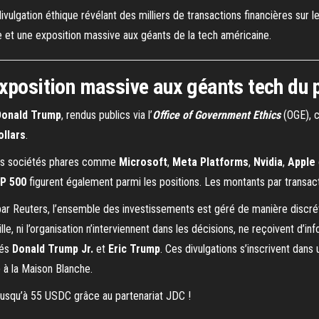
vulgation éthique révélant des milliers de transactions financières sur 
et une exposition massive aux géants de la tech américaine.
exposition massive aux géants tech du 
Donald Trump
, rendus publics via l’
Office of Government Ethics
(OGE), 
ollars
.
s sociétés phares comme
Microsoft
,
Meta Platforms
,
Nvidia
,
Apple
P 500
figurent également parmi les positions. Les montants par transacti
ar Reuters, l’ensemble des investissements est géré de manière discré
le, ni l’organisation n’interviennent dans les décisions, ne reçoivent d’in
nés
Donald Trump Jr.
et
Eric Trump
. Ces divulgations s’inscrivent dans
 à la Maison Blanche.
jusqu’à 55 USDC grâce au partenariat JDC !