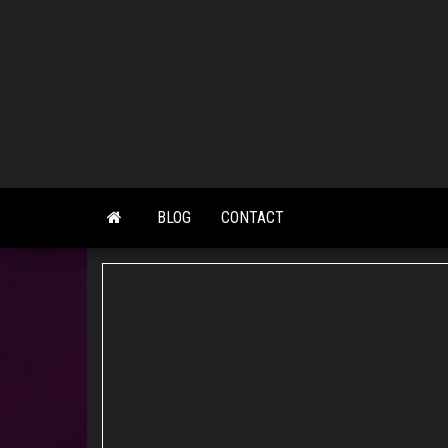
Skip
to
the
content
BLOG
CONTACT