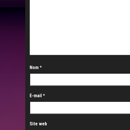
Nom
*
E-mail
*
Site web