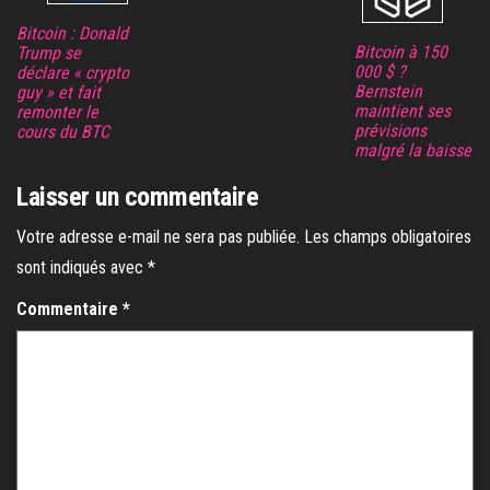
Bitcoin : Donald
Bitcoin à 150
Trump se
000 $ ?
déclare « crypto
Bernstein
guy » et fait
maintient ses
remonter le
prévisions
cours du BTC
malgré la baisse
Laisser un commentaire
Votre adresse e-mail ne sera pas publiée.
Les champs obligatoires
sont indiqués avec
*
Commentaire
*