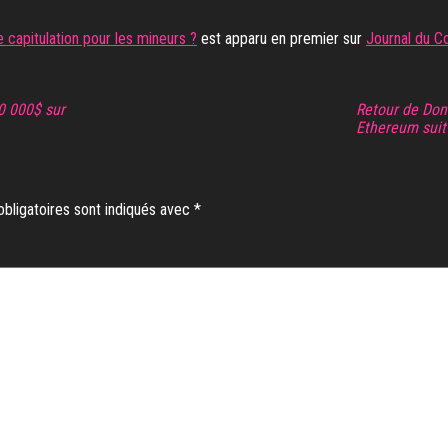
 capitulation pour les mineurs ?
est apparu en premier sur
Journal du C
00 000$ sur
Retour de Don
Ethereum suit
bligatoires sont indiqués avec
*