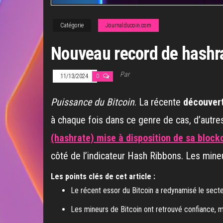
Catégorie
Journalducoin.com
Nouveau record de hashrat
Par
11/13/2024
0
Puissance du Bitcoin
. La récente
découverte
à chaque fois dans ce genre de cas, d’autre
(hashrate) mise à disposition de sa block
côté de l’indicateur Hash Ribbons. Les mineur
Les points clés de cet article :
Le récent essor du Bitcoin a redynamisé le sect
Les mineurs de Bitcoin ont retrouvé confiance, ma