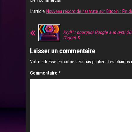
Lien commercial
L’article
Nouveau record de hashrate sur Bitcoin : Fin de
Kryll³ : pourquoi Google a investi 2
l’Agent K
Laisser un commentaire
Votre adresse e-mail ne sera pas publiée.
Les champs o
Commentaire
*