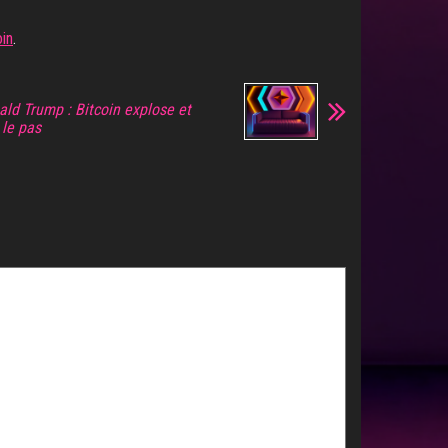
oin
.
ald Trump : Bitcoin explose et
 le pas