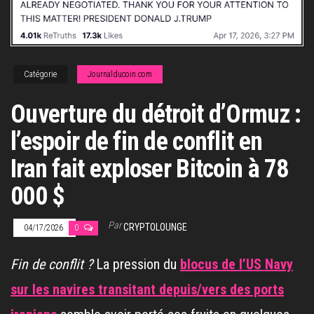
Catégorie
Journalducoin.com
Ouverture du détroit d’Ormuz :
l’espoir de fin de conflit en
Iran fait exploser Bitcoin à 78
000 $
Par
CRYPTOLOUNGE
04/17/2026
0
Fin de conflit ?
La pression du
blocus de l’US Navy
sur les navires transitant depuis/vers des ports