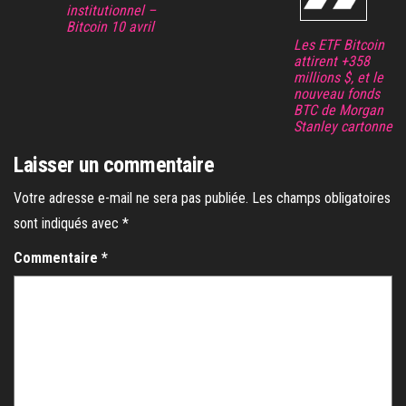
institutionnel –
Bitcoin 10 avril
Les ETF Bitcoin
attirent +358
millions $, et le
nouveau fonds
BTC de Morgan
Stanley cartonne
Laisser un commentaire
Votre adresse e-mail ne sera pas publiée.
Les champs obligatoires
sont indiqués avec
*
Commentaire
*