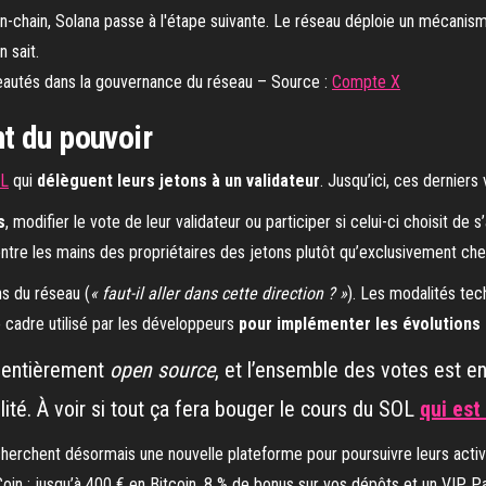
autés dans la gouvernance du réseau – Source :
Compte X
t du pouvoir
OL
qui
délèguent leurs jetons à un validateur
. Jusqu’ici, ces derniers 
s
, modifier le vote de leur validateur ou participer si celui-ci choisit de 
tre les mains des propriétaires des jetons plutôt qu’exclusivement chez
s du réseau (
« faut-il aller dans cette direction ? »
). Les modalités tec
e cadre utilisé par les développeurs
pour implémenter les évolutions
s entièrement
open source
, et l’ensemble des votes est en
ilité. À voir si tout ça fera bouger le cours du SOL
qui est
cherchent désormais une nouvelle plateforme pour poursuivre leurs acti
Coin : jusqu’à 400 € en Bitcoin, 8 % de bonus sur vos dépôts et un VIP P