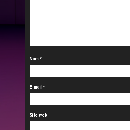
Nom
*
E-mail
*
Site web