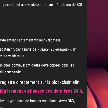
votaient indirectement via leur validateur.
s’abstenir. Solana parle de
« staker sovereignty »
, un
 les validateurs.
hniques continueront d’être développées dans les
 du protocole
.
registré directement sur la blockchain afin
 légèrement en hausse ces dernières 24 h
.
vités crypto dans de bonnes conditions. Avec OKX,
ass.