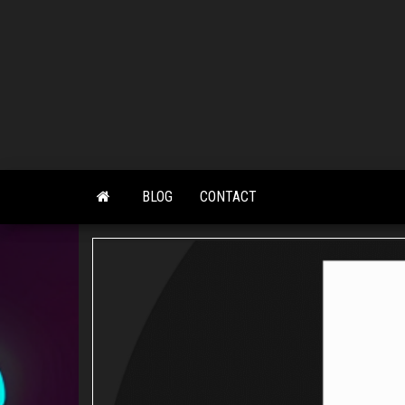
Skip
to
the
content
BLOG
CONTACT