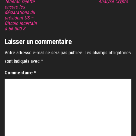
Téhéran rejette
Analyse Crypto
encore les
déclarations du
président US –
Bitcoin incertain
à 66 000 $
Laisser un commentaire
Votre adresse e-mail ne sera pas publiée.
Les champs obligatoires
sont indiqués avec
*
Commentaire
*