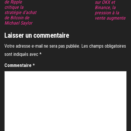
de Ripple
sur OKX et
critique la
Binance, la
stratégie d’achat
pression à la
de Bitcoin de
vente augmente
Michael Saylor
Laisser un commentaire
Votre adresse e-mail ne sera pas publiée.
Les champs obligatoires
sont indiqués avec
*
Commentaire
*