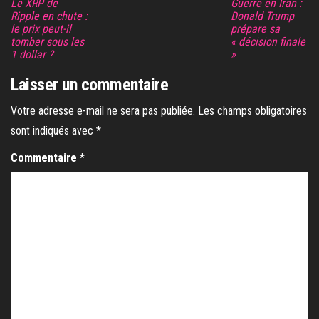
Le XRP de
Guerre en Iran :
Ripple en chute :
Donald Trump
le prix peut-il
prépare sa
tomber sous les
« décision finale
1 dollar ?
»
Laisser un commentaire
Votre adresse e-mail ne sera pas publiée.
Les champs obligatoires
sont indiqués avec
*
Commentaire
*