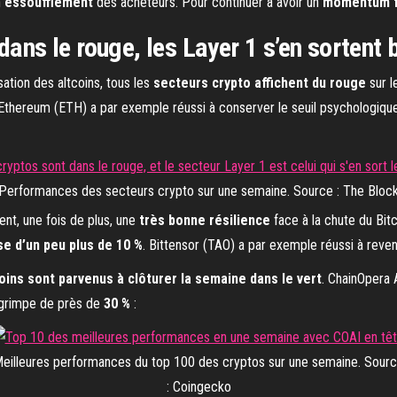
n
essoufflement
des acheteurs. Pour continuer à avoir un
momentum f
dans le rouge, les Layer 1 s’en sortent 
sation des altcoins, tous les
secteurs crypto affichent du rouge
sur l
 Ethereum (ETH) a par exemple réussi à conserver le seuil psychologiqu
Performances des secteurs crypto sur une semaine. Source : The Bloc
nt, une fois de plus, une
très bonne résilience
face à la chute du Bitc
se d’un peu plus de 10 %
. Bittensor (TAO) a par exemple réussi à rev
coins sont parvenus à clôturer la semaine dans le vert
. ChainOpera 
) grimpe de près de
30 %
:
eilleures performances du top 100 des cryptos sur une semaine. Sour
: Coingecko