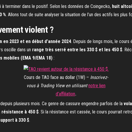
si à terminer dans le positif. Selon les données de Coingecko,
huit altco
10 %
. Allons tout de suite analyser la situation de l’un des actifs les plu
vement violent ?
n en 2023 et en début d’année 2024
. Depuis de longs mois, le cours
urs oscille dans un
range très serré entre les 330 $ et les 450 $
. Ré
 mobiles (EMA 9/EMA 18)
:
Cours de TAO face au dollar (1W) –
Inscrivez-
vous à Trading View en utilisant
notre lien
d’affiliation
.
e depuis plusieurs mois. Ce genre de cassure engendre parfois de la
vola
a
résistance à 450 $
. Si la résistance est cassée, le cours pourrait ret
upport à 330 $
.