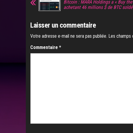
Bitcoin : MARA Holdings a « Buy the
achetant 46 millions $ de BTC soldé
Laisser un commentaire
Votre adresse e-mail ne sera pas publiée.
Les champs o
Commentaire
*