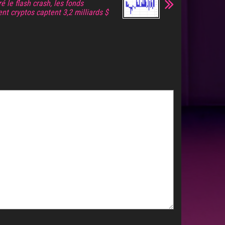
ré le flash crash, les fonds
nt cryptos captent 3,2 milliards $