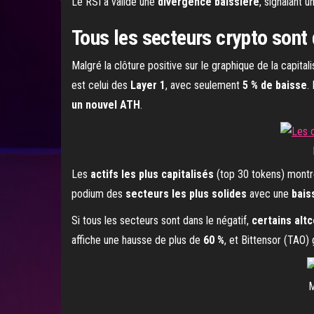
Le RSI a validé une
divergence baissière
, signalant u
Tous les secteurs crypto sont 
Malgré la clôture positive sur le graphique de la capitali
est celui des
Layer 1
, avec seulement
5 % de baisse
.
un nouvel ATH
.
Les
actifs les plus capitalisés
(top 30 tokens) montre
podium des
secteurs les plus solides
avec une
bais
Si tous les secteurs sont dans le négatif,
certains alt
affiche une hausse de plus de
60 %
, et Bittensor (TAO
M