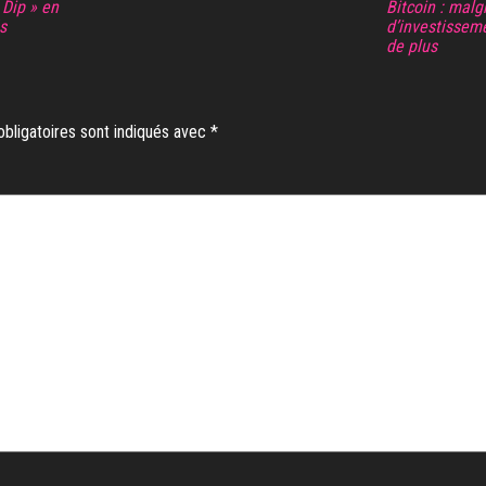
 Dip » en
Bitcoin : malg
s
d’investisseme
de plus
bligatoires sont indiqués avec
*