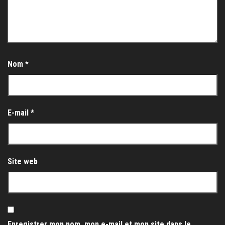
Nom
*
E-mail
*
Site web
Enregistrer mon nom, mon e-mail et mon site dans le