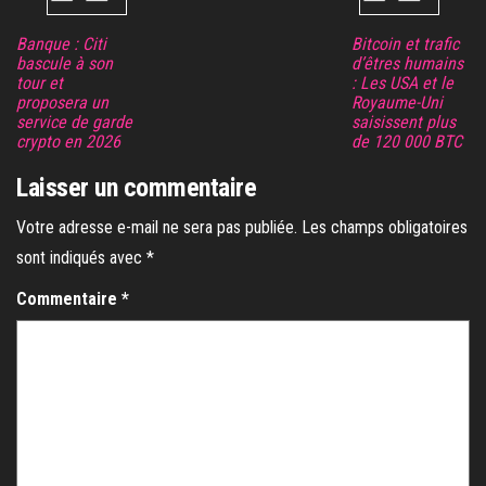
Banque : Citi
Bitcoin et trafic
bascule à son
d’êtres humains
tour et
: Les USA et le
proposera un
Royaume-Uni
service de garde
saisissent plus
crypto en 2026
de 120 000 BTC
Laisser un commentaire
Votre adresse e-mail ne sera pas publiée.
Les champs obligatoires
sont indiqués avec
*
Commentaire
*