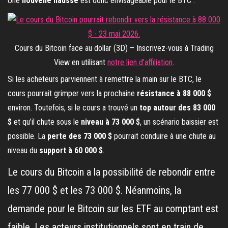
Une
nouvelle hausse
est donc envisageable pour le BTC :
Cours du Bitcoin face au dollar (3D) – Inscrivez-vous à Trading
View en utilisant
notre lien d’affiliation
.
Si les acheteurs parviennent à remettre la main sur le BTC, le
cours pourrait grimper vers la prochaine
résistance à 88 000 $
environ. Toutefois, si le cours a trouvé un
top autour des 83 000
$
et qu’il chute sous le
niveau à 73 000 $
, un scénario baissier est
possible. La
perte des 73 000 $
pourrait conduire à une chute au
niveau du
support à 60 000 $
.
Le cours du Bitcoin a la possibilité de rebondir entre
les 77 000 $ et les 73 000 $. Néanmoins, la
demande pour le Bitcoin sur les ETF au comptant est
faible. Les acteurs institutionnels sont en train de